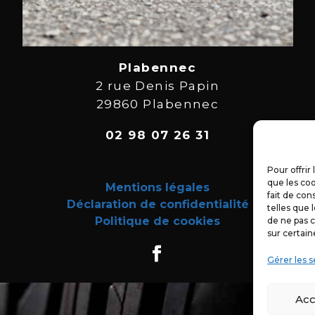
Plabennec
2 rue Denis Papin
29860 Plabennec
02 98 07 26 31
Pour offrir
que les coo
Mentions légales
fait de con
Déclaration de confidentialité
telles que 
Politique de cookies
de ne pas c
sur certain
Gérer les s
Acc