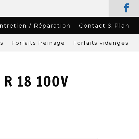
ntretien / Réparation
Contact & Plan
rs
Forfaits freinage
Forfaits vidanges
 R 18 100V