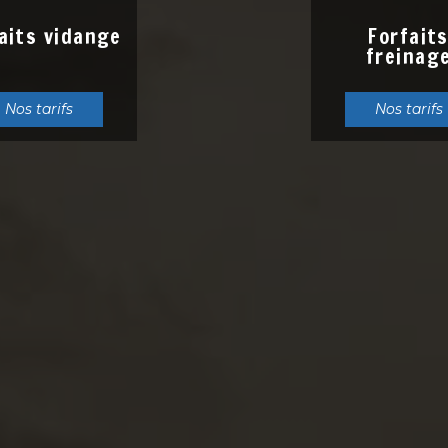
aits vidange
Forfait
freinag
Nos tarifs
Nos tarifs