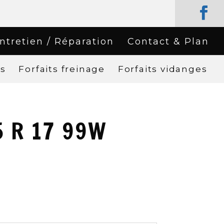
ntretien / Réparation
Contact & Plan
rs
Forfaits freinage
Forfaits vidanges
5 R 17 99W