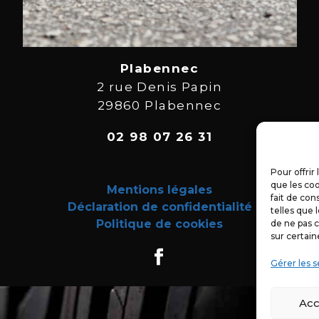
Plabennec
2 rue Denis Papin
29860 Plabennec
02 98 07 26 31
Pour offrir
que les coo
Mentions légales
fait de con
Déclaration de confidentialité
telles que 
Politique de cookies
de ne pas c
sur certain
Gérer les s
Acc