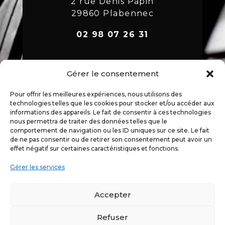
2 rue Denis Papin
29860 Plabennec
02 98 07 26 31
Gérer le consentement
Mentions légales
Déclaration de confidentialité
Pour offrir les meilleures expériences, nous utilisons des
Politique de cookies
technologies telles que les cookies pour stocker et/ou accéder aux
informations des appareils. Le fait de consentir à ces technologies
nous permettra de traiter des données telles que le
comportement de navigation ou les ID uniques sur ce site. Le fait
de ne pas consentir ou de retirer son consentement peut avoir un
effet négatif sur certaines caractéristiques et fonctions.
Gérer les services
Accepter
Refuser
Développé par
e-Ness
, création de