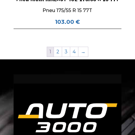
Pneu 175/55 R 15 77T
103.00
€
1
2
3
4
→