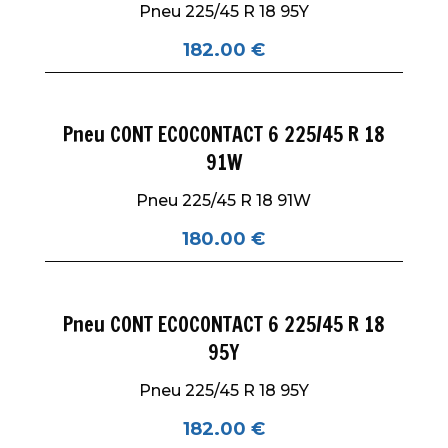
Pneu 225/45 R 18 95Y
182.00
€
Pneu CONT ECOCONTACT 6 225/45 R 18
91W
Pneu 225/45 R 18 91W
180.00
€
Pneu CONT ECOCONTACT 6 225/45 R 18
95Y
Pneu 225/45 R 18 95Y
182.00
€