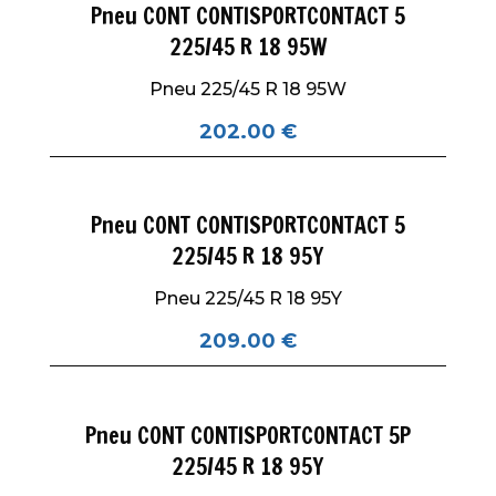
Pneu CONT CONTISPORTCONTACT 5
225/45 R 18 95W
Pneu 225/45 R 18 95W
202.00
€
Pneu CONT CONTISPORTCONTACT 5
225/45 R 18 95Y
Pneu 225/45 R 18 95Y
209.00
€
Pneu CONT CONTISPORTCONTACT 5P
225/45 R 18 95Y